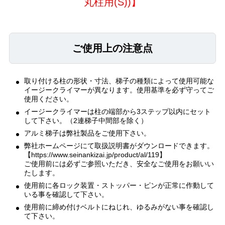
丸柱用(S))
】
ご使用上の注意点
取り付ける柱の形状・寸法、梯子の種類によって使用可能な
イージークライマーが異なります。使用基準を必ず守ってご
使用ください。
イージークライマーは柱の端部から3ステップ以内にセット
して下さい。（2連梯子中間部を除く）
アルミ梯子は弊社製品をご使用下さい。
弊社ホームページにて取扱説明書がダウンロードできます。
【https://www.seinankizai.jp/product/al/119】
ご使用前には必ずご参照いただき、安全なご使用をお願いい
たします。
使用前に各ロック装置・ストッパー・ピンが正常に作動して
いる事を確認して下さい。
使用前に締め付けベルトにねじれ、ゆるみがない事を確認し
て下さい。