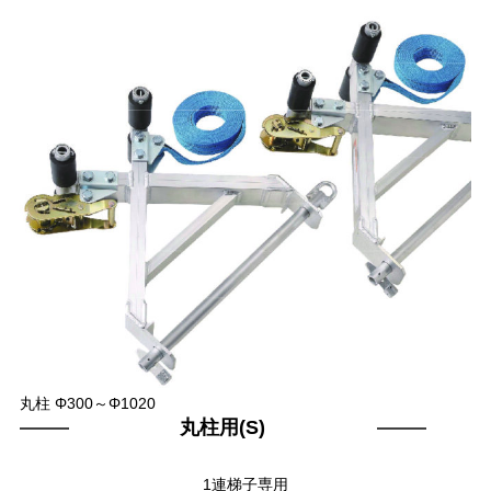
丸柱 Φ300～Φ1020
丸柱用(S)
1連梯子専用