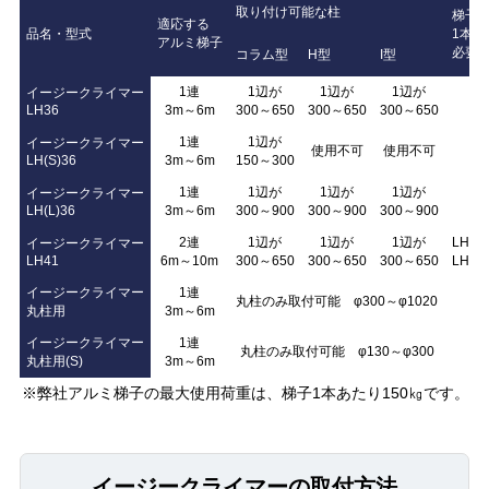
取り付け可能な柱
梯子
適応する
品名・型式
1本当
アルミ梯子
必要
コラム型
H型
I型
1連
1辺が
1辺が
1辺が
イージークライマー
2
LH36
3m～6m
300～650
300～650
300～650
1連
1辺が
イージークライマー
使用不可
使用不可
2
LH(S)36
3m～6m
150～300
1連
1辺が
1辺が
1辺が
イージークライマー
2
LH(L)36
3m～6m
300～900
300～900
300～900
2連
1辺が
1辺が
1辺が
LH36
イージークライマー
LH41
6m～10m
300～650
300～650
300～650
LH41
イージークライマー
1連
丸柱のみ取付可能 φ300～φ1020
2
丸柱用
3m～6m
イージークライマー
1連
丸柱のみ取付可能 φ130～φ300
2
丸柱用(S)
3m～6m
※弊社アルミ梯子の最大使用荷重は、梯子1本あたり150㎏です。
イージークライマーの取付方法