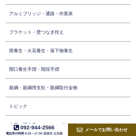
アルミブリッジ・通路・作業床
ブラケット・壁つなぎ控え
雨養生・火花養生・落下物養生
開口養生手摺・階段手摺
親綱・親綱用支柱・親綱取付金物
トビック
台車・棚台車・メッシュパレット
092-944-2566
メールで
お問い合わせ
電話受付時間 8:30～17:30 定休日 土日祝