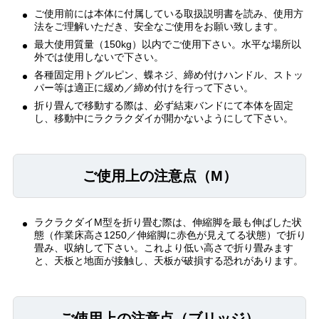
ご使用前には本体に付属している取扱説明書を読み、使用方
法をご理解いただき、安全なご使用をお願い致します。
最大使用質量（150kg）以内でご使用下さい。水平な場所以
外では使用しないで下さい。
各種固定用トグルピン、蝶ネジ、締め付けハンドル、ストッ
パー等は適正に緩め／締め付けを行って下さい。
折り畳んで移動する際は、必ず結束バンドにて本体を固定
し、移動中にラクラクダイが開かないようにして下さい。
ご使用上の注意点（M）
ラクラクダイM型を折り畳む際は、伸縮脚を最も伸ばした状
態（作業床高さ1250／伸縮脚に赤色が見えてる状態）で折り
畳み、収納して下さい。これより低い高さで折り畳みます
と、天板と地面が接触し、天板が破損する恐れがあります。
ご使用上の注意点（ブリッジ）