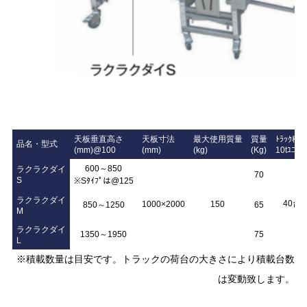
天板垂直高さ
天板寸法
最大使用質量
質量
ﾄﾗｯｸ積
品名・型式
(mm)@100
(mm)
(kg)
(Kg)
10tﾕﾆｯｸ
600～850
ラクラクダイ
70
S
※Sﾀｲﾌﾟは@125
ラクラクダイ
40台
1000×2000
150
850～1250
65
M
ラクラクダイ
1350～1950
75
L
※積載数量は目安です。トラックの荷台の大きさにより積載台数
は変動致します。