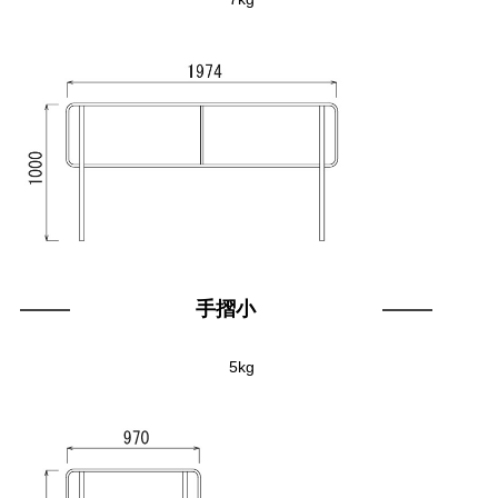
手摺小
5kg